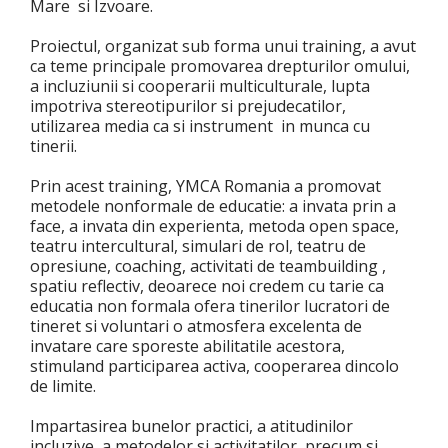
Mare si Izvoare.
Proiectul, organizat sub forma unui training, a avut
ca teme principale promovarea drepturilor omului,
a incluziunii si cooperarii multiculturale, lupta
impotriva stereotipurilor si prejudecatilor,
utilizarea media ca si instrument in munca cu
tinerii.
Prin acest training, YMCA Romania a promovat
metodele nonformale de educatie: a invata prin a
face, a invata din experienta, metoda open space,
teatru intercultural, simulari de rol, teatru de
opresiune, coaching, activitati de teambuilding ,
spatiu reflectiv, deoarece noi credem cu tarie ca
educatia non formala ofera tinerilor lucratori de
tineret si voluntari o atmosfera excelenta de
invatare care sporeste abilitatile acestora,
stimuland participarea activa, cooperarea dincolo
de limite.
Impartasirea bunelor practici, a atitudinilor
incluzive, a metodelor si activitatilor, precum si