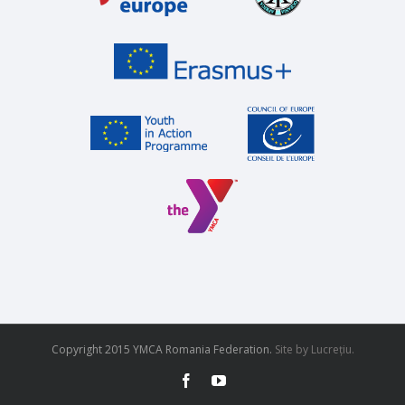
Copyright 2015 YMCA Romania Federation.
Site
by Lucrețiu.