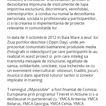
dezvoltarea impreuna de instrumente de lupa
impotriva excluziunii, discriminarii, xenofobiei,
stereotipurilor, a condus nu numai la dezvoltarea
personala, sociala si profesionala a participantilor,
ci si la crearea si implementarea de proiecte
relevante in comunitatile lor.
In data de 3 octombrie 2012 in Baia Mare a avut loc
Ziua portilor deschise ( Open Day), unde am
prezentat comunitatii baimarene produsele media
(fotografii si videoclipuri) pe care participantii le-au
realizat in acest proiect si prin care inteleg sa
transmita mesajele de incluziune, egalitate de
sansa, solidaritate, unicitate, ziua incheindu-se cu
un eveniment intercultural- obiceiuri, traditii, jocuri,
muzica si dans apartind tuturor tarilor si zonelor
implicate in training.
Trainingul „IMpossible” a fost finantat de Comisia
Europeana prin programul Tineret in Actiune si s-a
desfasurat in parteneriat cu : YMCA Armenia, YMCA
Belarus, YMCA Georgia, YMCA Cehia, YMCA