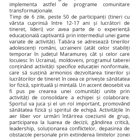
implementa astfel de programe comunitare
transformaționale.
Timp de 6 zile, peste 50 de participanți (tineri cu
vârsta cuprinsă între 12-17 ani și lucrători de
tineret, lideri) vor avea parte de o experiență
educațională captivantă prin intermediul unei game
variate de activități. Tabăra se adresează tinerilor
adolescenți români, ucraineni (atât celor stabiliți
temporar în județul Maramureș cât și celor care
locuiesc în Ucraina), moldoveni, programul taberei
conținând activități specifice educației nonformale,
care să susțină armonios dezvoltarea tinerilor și
lucrătorilor de tineret în ceea ce privește sănătatea
lor fizică, spirituală și mintală. Un accent deosebit va
fi pus pe crearea unei comunități unite prin
activități de consolidare a echipei și colaborare.
Sportul va juca și el un rol important, promovând
sănătatea fizică și spiritul de echipă. Activitățile în
aer liber vor urmări întărirea coeziunii de grup,
participarea la luarea de decizii, gândirea critică,
leadership, soluționarea conflictelor, depasirea de
obstacole personale prin extinderea limitelor zonei