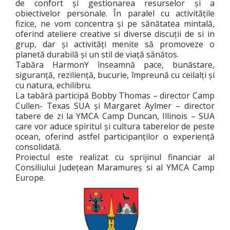
de confort și gestionarea resurselor și a
obiectivelor personale. În paralel cu activitățile
fizice, ne vom concentra și pe sănătatea mintală,
oferind ateliere creative si diverse discuții de si in
grup, dar și activități menite să promoveze o
planetă durabilă și un stil de viață sănătos.
Tabăra HarmonY înseamnă pace, bunăstare,
siguranță, reziliență, bucurie, împreună cu ceilalți și
cu natura, echilibru.
La tabără participă Bobby Thomas – director Camp
Cullen- Texas SUA și Margaret Aylmer – director
tabere de zi la YMCA Camp Duncan, Illinois – SUA
care vor aduce spiritul și cultura taberelor de peste
ocean, oferind astfel participanților o experiență
consolidată.
Proiectul este realizat cu sprijinul financiar al
Consiliului Județean Maramureș si al YMCA Camp
Europe.