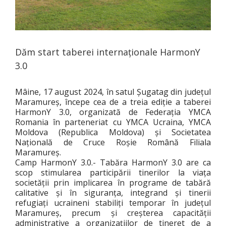
Dăm start taberei internaționale HarmonY
3.0
Mâine, 17 august 2024, în satul Șugatag din județul
Maramureș, începe cea de a treia ediție a taberei
HarmonY 3.0, organizată de Federația YMCA
Romania în parteneriat cu YMCA Ucraina, YMCA
Moldova (Republica Moldova) și Societatea
Națională de Cruce Roșie Română Filiala
Maramureș.
Camp HarmonY 3.0.- Tabăra HarmonY 3.0 are ca
scop stimularea participării tinerilor la viața
societății prin implicarea în programe de tabără
calitative și în siguranța, integrand și tinerii
refugiați ucraineni stabiliți temporar în județul
Maramureș, precum și creșterea capacității
administrative a organizațiilor de tineret de a