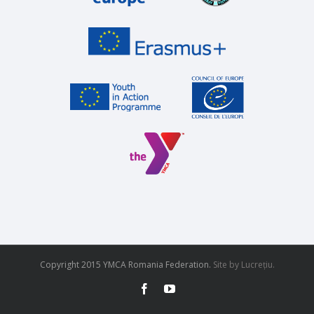
Copyright 2015 YMCA Romania Federation.
Site
by Lucrețiu.