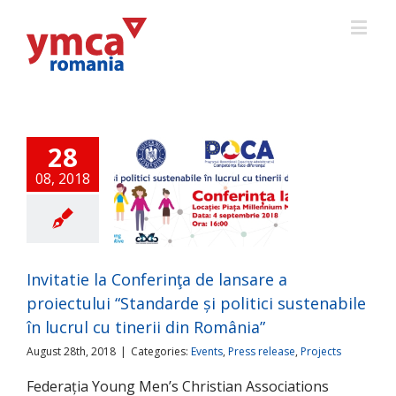
28
08, 2018
ie la Conferinţa de
re a proiectului
darde și politici
abile în lucrul cu
rii din România”
Invitatie la Conferinţa de lansare a
ts
Press release
proiectului “Standarde și politici sustenabile
Projects
în lucrul cu tinerii din România”
August 28th, 2018
|
Categories:
Events
,
Press release
,
Projects
Federația Young Men’s Christian Associations