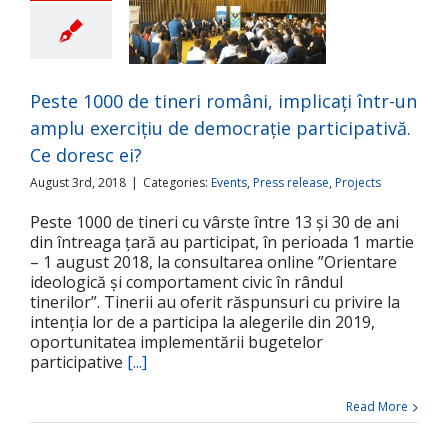
e 1000 de tineri
, implicați într-un
lu exercițiu de
ție participativă.
e doresc ei?
Peste 1000 de tineri români, implicați într-un
ts
Press release
amplu exercițiu de democrație participativă.
Projects
Ce doresc ei?
August 3rd, 2018
|
Categories:
Events
,
Press release
,
Projects
Peste 1000 de tineri cu vârste între 13 și 30 de ani
din întreaga țară au participat, în perioada 1 martie
– 1 august 2018, la consultarea online ”Orientare
ideologică și comportament civic în rândul
tinerilor”. Tinerii au oferit răspunsuri cu privire la
intenția lor de a participa la alegerile din 2019,
oportunitatea implementării bugetelor
participative
[...]
Read More